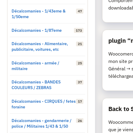
Comporteme
downloadab
Décalcomanies - 1/43eme &
47
1/50eme
Décalcomanies - 1/87eme
173
plugin 
Décalcomanies - Alimentaire,
21
publicitaire, voitures, etc
Woocomerce 
mon site p
Décalcomanies - armée /
25
militaire
Général → 
téléchargeab
Décalcomanies - BANDES
37
COULEURS / ZEBRAS
Décalcomanies - CIRQUES / fetes
17
foraine
Back to 
Décalcomanies - gendarmerie /
26
Woocommerc
police / Militaires 1/43 & 1/50
que je vien