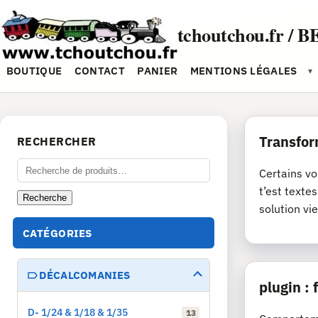
Aller
au
tchoutchou.fr / B
contenu
BOUTIQUE
CONTACT
PANIER
MENTIONS LÉGALES
▾
Transfor
RECHERCHER
Recherche
Certains vo
pour :
t’est texte
Recherche
solution vie
CATÉGORIES
DÉCALCOMANIES
plugin :
D- 1/24 & 1/18 & 1/35
13