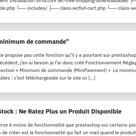
nt Installation Structure wc-free-shipping-downloadable/ ├─
le.php └── includes/ ├── class-wcfsd-cart.php └── class-wc
“minimum de commande”
propose pas cette fonction qu’il y a pourtant sur prestashop, s
récédent, j’en ai besoin je l’ai donc créé Fonctionnement R
section « Minimum de commande (MiniPaiement) » Le minimum
les : c’est téléchargeable sur le site ici […]
Stock : Ne Ratez Plus un Produit Disponible
e à moins de fonctionnalité que prestashop sur certains poi
s de créer est la fonctionnalité qui fait un mail quand le produi