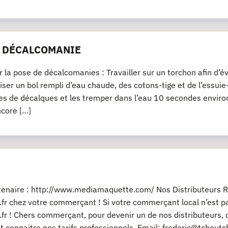
E DÉCALCOMANIE
r la pose de décalcomanies : Travailler sur un torchon afin d’év
iliser un bol rempli d’eau chaude, des cotons-tige et de l’essu
es de décalques et les tremper dans l’eau 10 secondes environ
ncore […]
rtenaire : http://www.mediamaquette.com/ Nos Distributeurs R
fr chez votre commerçant ! Si votre commerçant local n’est pas
fr ! Chers commerçant, pour devenir un de nos distributeurs, 
t connaitre nos tarifs professionnels. Email: frederic@tchout