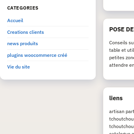
CATEGORIES
Accueil
POSE D
Creations clients
Conseils su
news produits
table et ut
plugins woocommerce créé
petites zon
attendre e
Vie du site
liens
artisan pa
tchoutchou.
tchoutchou.
catalogue e