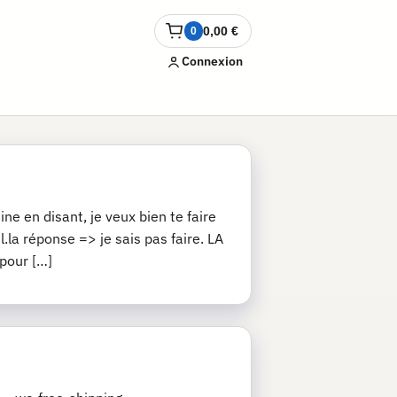
0,00
€
0
Ouvrir
le
Connexion
panier
ne en disant, je veux bien te faire
.la réponse => je sais pas faire. LA
 pour […]