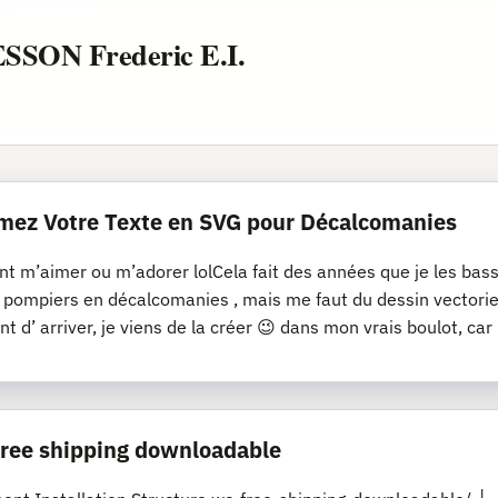
ESSON Frederic E.I.
mez Votre Texte en SVG pour Décalcomanies
nt m’aimer ou m’adorer lolCela fait des années que je les bassi
s pompiers en décalcomanies , mais me faut du dessin vectoriel
nt d’ arriver, je viens de la créer 😉 dans mon vrais boulot, car
 free shipping downloadable