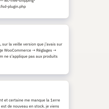
─ wc-free-shipping-
fsd-plugin.php
ur la veille version que j’avais sur
églage WooCommerce → Réglages →
 ne s’applique pas aux produits
nt et certaine me manque la 1erre
t est de nouveau en stock. je viens