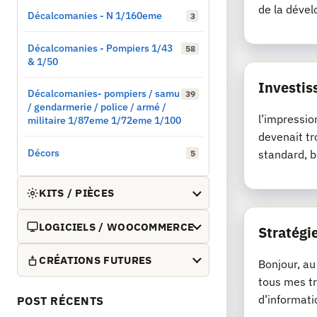
de la dével
Décalcomanies - N 1/160eme
3
Décalcomanies - Pompiers 1/43
58
& 1/50
Investis
Décalcomanies- pompiers / samu
39
/ gendarmerie / police / armé /
l’impressio
militaire 1/87eme 1/72eme 1/100
devenait tr
Décors
standard, b
5
KITS / PIÈCES
LOGICIELS / WOOCOMMERCE
Stratégie
CRÉATIONS FUTURES
Bonjour, au
tous mes tr
d’informati
POST RÉCENTS