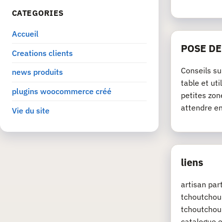
CATEGORIES
Accueil
POSE D
Creations clients
Conseils su
news produits
table et ut
plugins woocommerce créé
petites zon
attendre e
Vie du site
liens
artisan pa
tchoutchou.
tchoutchou.
catalogue e