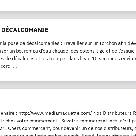
E DÉCALCOMANIE
r la pose de décalcomanies : Travailler sur un torchon afin d’év
iliser un bol rempli d’eau chaude, des cotons-tige et de l’essu
es de décalques et les tremper dans l’eau 10 secondes environ
ncore […]
rtenaire : http://www.mediamaquette.com/ Nos Distributeurs R
fr chez votre commerçant ! Si votre commerçant local n’est pas
fr ! Chers commerçant, pour devenir un de nos distributeurs, 
t connaitre nos tarifs professionnels. Email: frederic@tchout