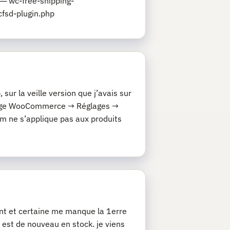
─ wc-free-shipping-
fsd-plugin.php
ur la veille version que j’avais sur
églage WooCommerce → Réglages →
 ne s’applique pas aux produits
nt et certaine me manque la 1erre
t est de nouveau en stock. je viens