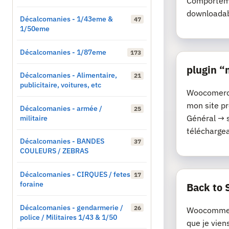
Comporteme
downloadab
Décalcomanies - 1/43eme &
47
1/50eme
Décalcomanies - 1/87eme
173
plugin 
Décalcomanies - Alimentaire,
21
publicitaire, voitures, etc
Woocomerce 
mon site p
Décalcomanies - armée /
25
militaire
Général → 
téléchargeab
Décalcomanies - BANDES
37
COULEURS / ZEBRAS
Décalcomanies - CIRQUES / fetes
17
foraine
Back to 
Décalcomanies - gendarmerie /
26
Woocommerc
police / Militaires 1/43 & 1/50
que je vien