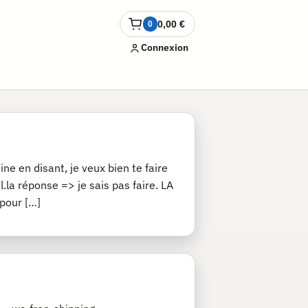
0,00
€
0
Ouvrir
le
Connexion
panier
ne en disant, je veux bien te faire
.la réponse => je sais pas faire. LA
 pour […]