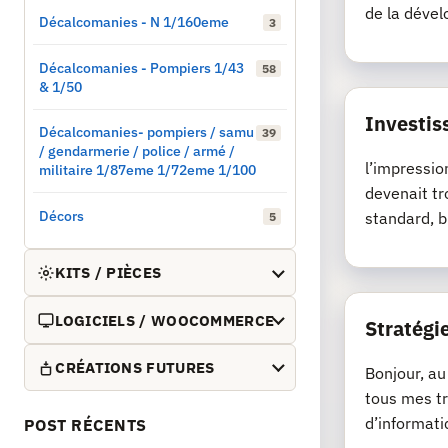
de la dével
Décalcomanies - N 1/160eme
3
Décalcomanies - Pompiers 1/43
58
& 1/50
Investis
Décalcomanies- pompiers / samu
39
/ gendarmerie / police / armé /
l’impressio
militaire 1/87eme 1/72eme 1/100
devenait tr
Décors
standard, b
5
KITS / PIÈCES
LOGICIELS / WOOCOMMERCE
Stratégie
CRÉATIONS FUTURES
Bonjour, au
tous mes tr
d’informati
POST RÉCENTS