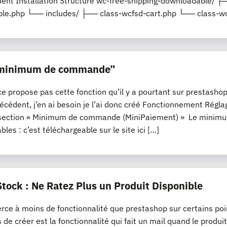
nt Installation Structure wc-free-shipping-downloadable/ ├─
le.php └── includes/ ├── class-wcfsd-cart.php └── class-wc
“minimum de commande”
propose pas cette fonction qu’il y a pourtant sur prestashop, s
récédent, j’en ai besoin je l’ai donc créé Fonctionnement R
section « Minimum de commande (MiniPaiement) » Le minimum
les : c’est téléchargeable sur le site ici […]
Stock : Ne Ratez Plus un Produit Disponible
e à moins de fonctionnalité que prestashop sur certains poi
s de créer est la fonctionnalité qui fait un mail quand le produi