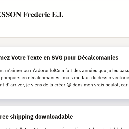
ESSON Frederic E.I.
mez Votre Texte en SVG pour Décalcomanies
nt m’aimer ou m’adorer lolCela fait des années que je les bassi
s pompiers en décalcomanies , mais me faut du dessin vectoriel
nt d’ arriver, je viens de la créer 😉 dans mon vrais boulot, car
 free shipping downloadable