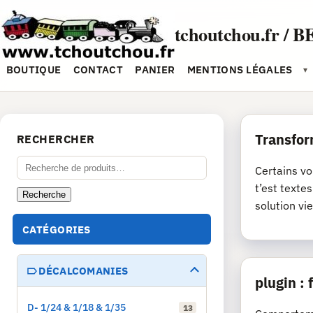
Aller
au
tchoutchou.fr / B
contenu
BOUTIQUE
CONTACT
PANIER
MENTIONS LÉGALES
▾
Transfor
RECHERCHER
Recherche
Certains vo
pour :
t’est texte
Recherche
solution vie
CATÉGORIES
DÉCALCOMANIES
plugin :
D- 1/24 & 1/18 & 1/35
13