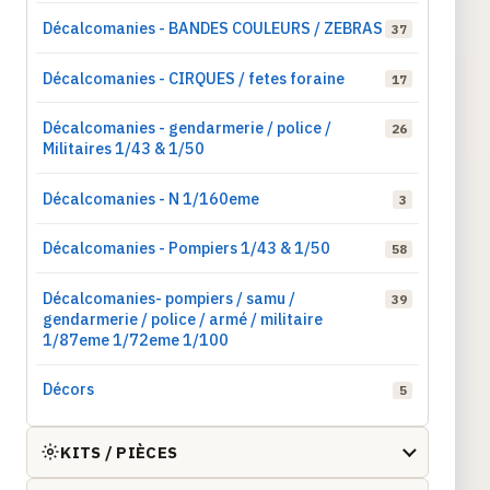
Décalcomanies - BANDES COULEURS / ZEBRAS
37
Décalcomanies - CIRQUES / fetes foraine
17
Décalcomanies - gendarmerie / police /
26
Militaires 1/43 & 1/50
Décalcomanies - N 1/160eme
3
Décalcomanies - Pompiers 1/43 & 1/50
58
Décalcomanies- pompiers / samu /
39
gendarmerie / police / armé / militaire
1/87eme 1/72eme 1/100
Décors
5
KITS / PIÈCES