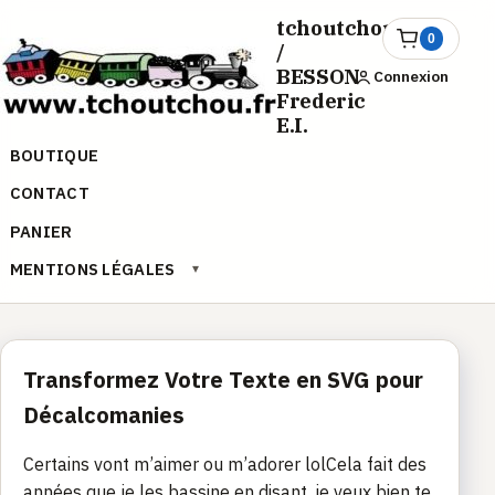
Aller
tchoutchou.fr
au
0
Ouvrir
/
le
contenu
BESSON
Connexion
panier
Frederic
E.I.
BOUTIQUE
CONTACT
PANIER
MENTIONS LÉGALES
▾
Transformez Votre Texte en SVG pour
Décalcomanies
Certains vont m’aimer ou m’adorer lolCela fait des
années que je les bassine en disant, je veux bien te