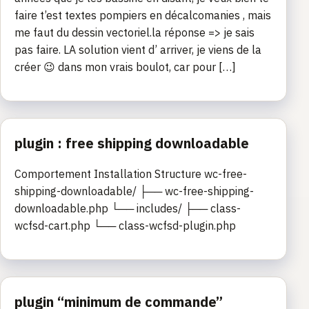
faire t’est textes pompiers en décalcomanies , mais
me faut du dessin vectoriel.la réponse => je sais
pas faire. LA solution vient d’ arriver, je viens de la
créer 😉 dans mon vrais boulot, car pour […]
plugin : free shipping downloadable
Comportement Installation Structure wc-free-
shipping-downloadable/ ├── wc-free-shipping-
downloadable.php └── includes/ ├── class-
wcfsd-cart.php └── class-wcfsd-plugin.php
plugin “minimum de commande”