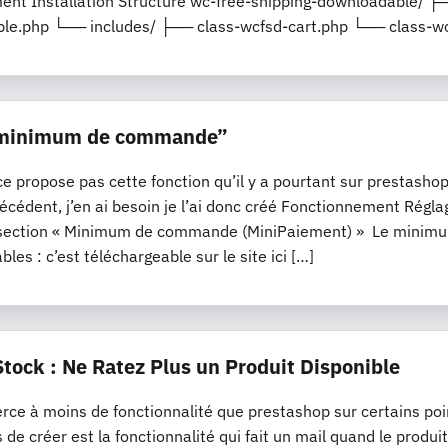
nt Installation Structure wc-free-shipping-downloadable/ ├─
le.php └── includes/ ├── class-wcfsd-cart.php └── class-wc
“minimum de commande”
propose pas cette fonction qu’il y a pourtant sur prestashop, s
récédent, j’en ai besoin je l’ai donc créé Fonctionnement R
section « Minimum de commande (MiniPaiement) » Le minimum
les : c’est téléchargeable sur le site ici […]
Stock : Ne Ratez Plus un Produit Disponible
e à moins de fonctionnalité que prestashop sur certains poi
s de créer est la fonctionnalité qui fait un mail quand le produi