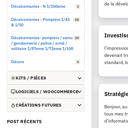
de la dével
Décalcomanies - N 1/160eme
3
Décalcomanies - Pompiers 1/43
58
& 1/50
Investis
Décalcomanies- pompiers / samu
39
/ gendarmerie / police / armé /
l’impressio
militaire 1/87eme 1/72eme 1/100
devenait tr
Décors
standard, b
5
KITS / PIÈCES
LOGICIELS / WOOCOMMERCE
Stratégie
CRÉATIONS FUTURES
Bonjour, au
tous mes tr
d’informati
POST RÉCENTS