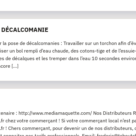
E DÉCALCOMANIE
r la pose de décalcomanies : Travailler sur un torchon afin d’év
iliser un bol rempli d’eau chaude, des cotons-tige et de l’essu
es de décalques et les tremper dans l’eau 10 secondes environ
ncore […]
rtenaire : http://www.mediamaquette.com/ Nos Distributeurs R
fr chez votre commerçant ! Si votre commerçant local n’est pas
fr ! Chers commerçant, pour devenir un de nos distributeurs, 
t connaitre nos tarifs professionnels. Email: frederic@tchout