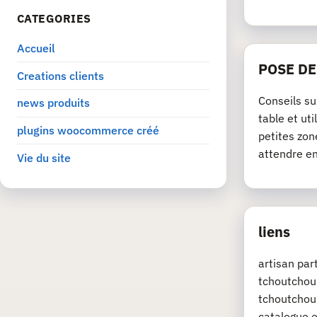
CATEGORIES
Accueil
POSE D
Creations clients
Conseils su
news produits
table et ut
plugins woocommerce créé
petites zon
attendre e
Vie du site
liens
artisan pa
tchoutchou.
tchoutchou.
catalogue e