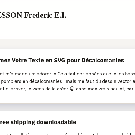
ESSON Frederic E.I.
mez Votre Texte en SVG pour Décalcomanies
nt m’aimer ou m’adorer lolCela fait des années que je les bassi
s pompiers en décalcomanies , mais me faut du dessin vectoriel
nt d’ arriver, je viens de la créer 😉 dans mon vrais boulot, car
 free shipping downloadable