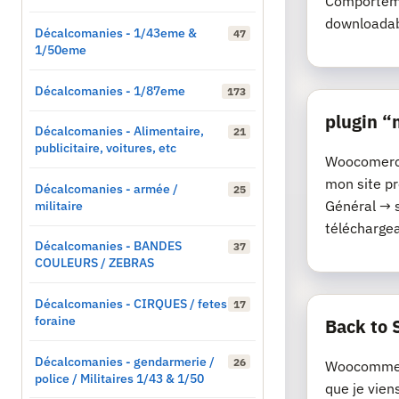
Comporteme
downloadab
Décalcomanies - 1/43eme &
47
1/50eme
Décalcomanies - 1/87eme
173
plugin 
Décalcomanies - Alimentaire,
21
publicitaire, voitures, etc
Woocomerce 
mon site p
Décalcomanies - armée /
25
militaire
Général → 
téléchargeab
Décalcomanies - BANDES
37
COULEURS / ZEBRAS
Décalcomanies - CIRQUES / fetes
17
foraine
Back to 
Décalcomanies - gendarmerie /
26
Woocommerc
police / Militaires 1/43 & 1/50
que je vien