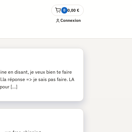
0,00
€
0
Ouvrir
le
Connexion
panier
ne en disant, je veux bien te faire
.la réponse => je sais pas faire. LA
 pour […]