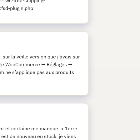
─ wc-free-shipping-
fsd-plugin.php
ur la veille version que j’avais sur
églage WooCommerce → Réglages →
 ne s’applique pas aux produits
nt et certaine me manque la 1erre
t est de nouveau en stock. je viens