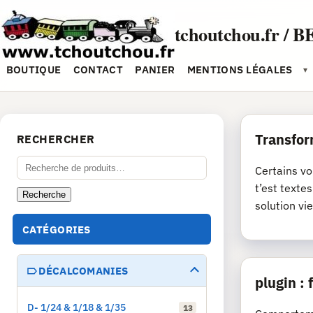
Aller
au
tchoutchou.fr / B
contenu
BOUTIQUE
CONTACT
PANIER
MENTIONS LÉGALES
▾
Transfor
RECHERCHER
Recherche
Certains vo
pour :
t’est texte
Recherche
solution vie
CATÉGORIES
DÉCALCOMANIES
plugin :
D- 1/24 & 1/18 & 1/35
13