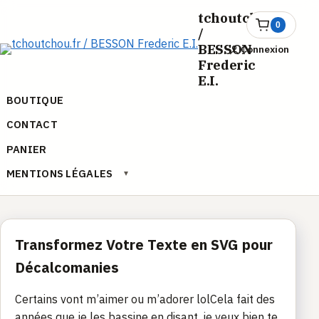
Aller
tchoutchou.fr
au
0
Ouvrir
/
le
contenu
BESSON
Connexion
panier
Frederic
E.I.
BOUTIQUE
CONTACT
PANIER
MENTIONS LÉGALES
▾
Transformez Votre Texte en SVG pour
Décalcomanies
Certains vont m’aimer ou m’adorer lolCela fait des
années que je les bassine en disant, je veux bien te