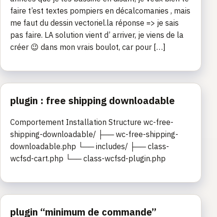
faire t’est textes pompiers en décalcomanies , mais
me faut du dessin vectoriel.la réponse => je sais
pas faire. LA solution vient d’ arriver, je viens de la
créer 😉 dans mon vrais boulot, car pour […]
plugin : free shipping downloadable
Comportement Installation Structure wc-free-
shipping-downloadable/ ├── wc-free-shipping-
downloadable.php └── includes/ ├── class-
wcfsd-cart.php └── class-wcfsd-plugin.php
plugin “minimum de commande”