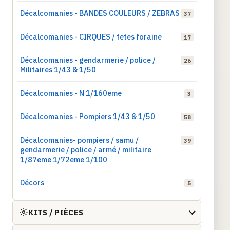
Décalcomanies - BANDES COULEURS / ZEBRAS
37
Décalcomanies - CIRQUES / fetes foraine
17
Décalcomanies - gendarmerie / police /
26
Militaires 1/43 & 1/50
Décalcomanies - N 1/160eme
3
Décalcomanies - Pompiers 1/43 & 1/50
58
Décalcomanies- pompiers / samu /
39
gendarmerie / police / armé / militaire
1/87eme 1/72eme 1/100
Décors
5
KITS / PIÈCES