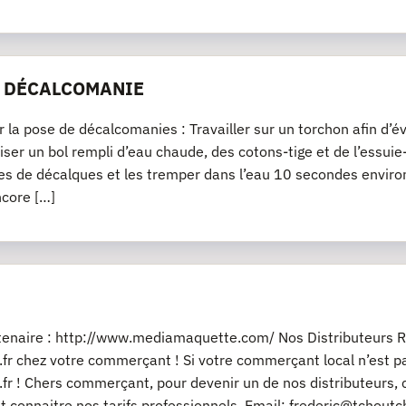
E DÉCALCOMANIE
r la pose de décalcomanies : Travailler sur un torchon afin d’év
iliser un bol rempli d’eau chaude, des cotons-tige et de l’essu
es de décalques et les tremper dans l’eau 10 secondes environ
ncore […]
rtenaire : http://www.mediamaquette.com/ Nos Distributeurs R
fr chez votre commerçant ! Si votre commerçant local n’est pas
fr ! Chers commerçant, pour devenir un de nos distributeurs, 
t connaitre nos tarifs professionnels. Email: frederic@tchout