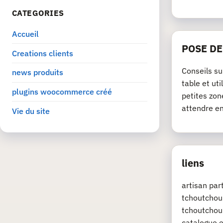
CATEGORIES
Accueil
POSE D
Creations clients
Conseils su
news produits
table et ut
plugins woocommerce créé
petites zon
attendre e
Vie du site
liens
artisan pa
tchoutchou.
tchoutchou.
catalogue e