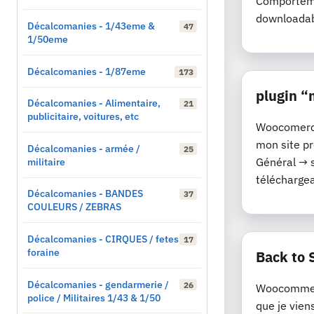
Comporteme
downloadab
Décalcomanies - 1/43eme &
47
1/50eme
Décalcomanies - 1/87eme
173
plugin 
Décalcomanies - Alimentaire,
21
publicitaire, voitures, etc
Woocomerce 
mon site p
Décalcomanies - armée /
25
militaire
Général → 
téléchargeab
Décalcomanies - BANDES
37
COULEURS / ZEBRAS
Décalcomanies - CIRQUES / fetes
17
foraine
Back to 
Décalcomanies - gendarmerie /
26
Woocommerc
police / Militaires 1/43 & 1/50
que je vien