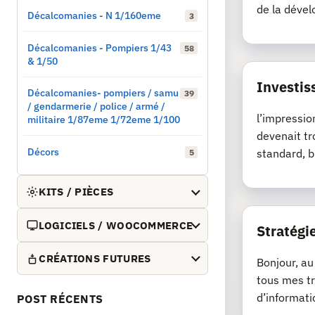
de la dével
Décalcomanies - N 1/160eme
3
Décalcomanies - Pompiers 1/43
58
& 1/50
Investis
Décalcomanies- pompiers / samu
39
/ gendarmerie / police / armé /
l’impressio
militaire 1/87eme 1/72eme 1/100
devenait tr
Décors
standard, b
5
KITS / PIÈCES
LOGICIELS / WOOCOMMERCE
Stratégie
CRÉATIONS FUTURES
Bonjour, au
tous mes tr
d’informati
POST RÉCENTS