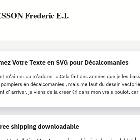
ESSON Frederic E.I.
mez Votre Texte en SVG pour Décalcomanies
nt m’aimer ou m’adorer lolCela fait des années que je les bassi
s pompiers en décalcomanies , mais me faut du dessin vectoriel
nt d’ arriver, je viens de la créer 😉 dans mon vrais boulot, car
 free shipping downloadable