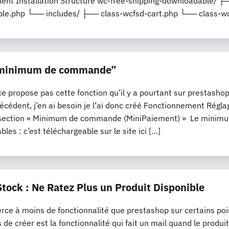
nt Installation Structure wc-free-shipping-downloadable/ ├─
le.php └── includes/ ├── class-wcfsd-cart.php └── class-wc
“minimum de commande”
propose pas cette fonction qu’il y a pourtant sur prestashop, s
récédent, j’en ai besoin je l’ai donc créé Fonctionnement R
section « Minimum de commande (MiniPaiement) » Le minimum
les : c’est téléchargeable sur le site ici […]
Stock : Ne Ratez Plus un Produit Disponible
e à moins de fonctionnalité que prestashop sur certains poi
s de créer est la fonctionnalité qui fait un mail quand le produi