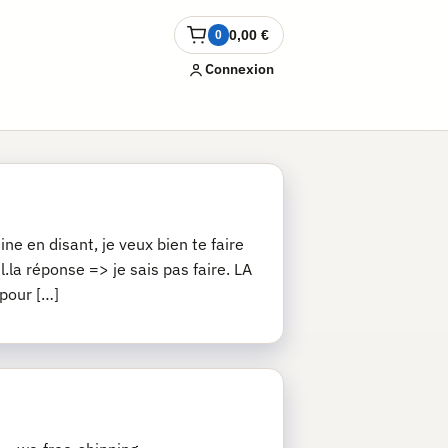
0,00
€
0
Ouvrir
le
Connexion
panier
ne en disant, je veux bien te faire
.la réponse => je sais pas faire. LA
 pour […]