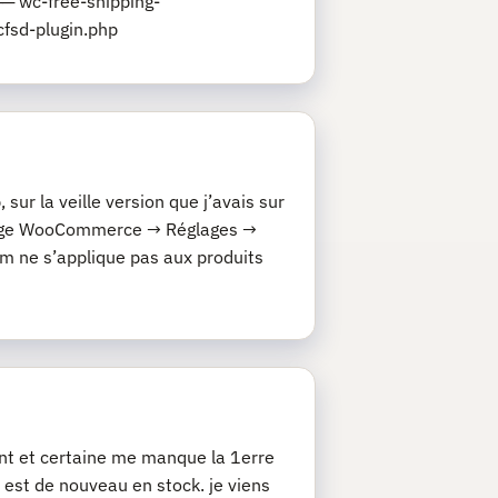
─ wc-free-shipping-
fsd-plugin.php
ur la veille version que j’avais sur
églage WooCommerce → Réglages →
 ne s’applique pas aux produits
nt et certaine me manque la 1erre
t est de nouveau en stock. je viens