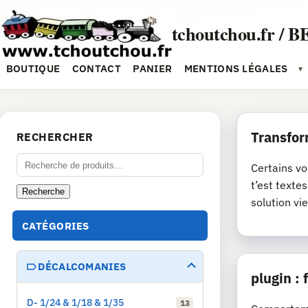
Aller
au
tchoutchou.fr / B
contenu
BOUTIQUE
CONTACT
PANIER
MENTIONS LÉGALES
▾
Transfor
RECHERCHER
Recherche
Certains vo
pour :
t’est texte
Recherche
solution vie
CATÉGORIES
DÉCALCOMANIES
plugin :
D- 1/24 & 1/18 & 1/35
13