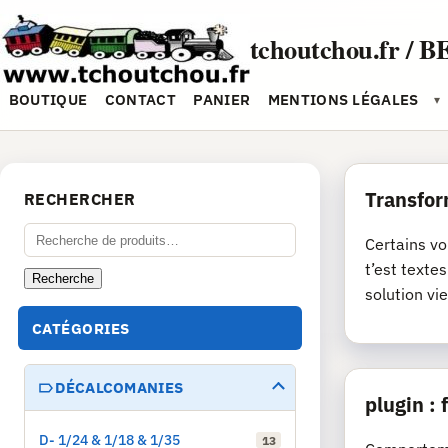
Aller
au
tchoutchou.fr / B
contenu
BOUTIQUE
CONTACT
PANIER
MENTIONS LÉGALES
▾
Transfor
RECHERCHER
Recherche
Certains vo
pour :
t’est texte
Recherche
solution vie
CATÉGORIES
DÉCALCOMANIES
plugin :
D- 1/24 & 1/18 & 1/35
13