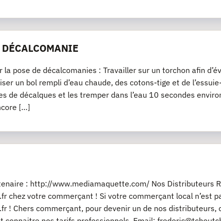
E DÉCALCOMANIE
r la pose de décalcomanies : Travailler sur un torchon afin d’év
iliser un bol rempli d’eau chaude, des cotons-tige et de l’essu
es de décalques et les tremper dans l’eau 10 secondes environ
ncore […]
rtenaire : http://www.mediamaquette.com/ Nos Distributeurs R
fr chez votre commerçant ! Si votre commerçant local n’est pas
fr ! Chers commerçant, pour devenir un de nos distributeurs, 
t connaitre nos tarifs professionnels. Email: frederic@tchout