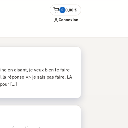
0,00
€
0
Ouvrir
le
Connexion
panier
ne en disant, je veux bien te faire
.la réponse => je sais pas faire. LA
 pour […]