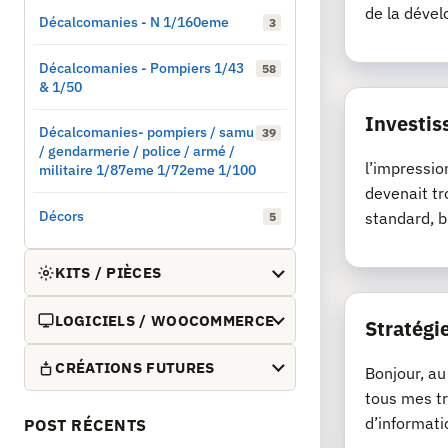
de la dével
Décalcomanies - N 1/160eme
3
Décalcomanies - Pompiers 1/43
58
& 1/50
Investis
Décalcomanies- pompiers / samu
39
/ gendarmerie / police / armé /
l’impressio
militaire 1/87eme 1/72eme 1/100
devenait tr
Décors
standard, b
5
KITS / PIÈCES
LOGICIELS / WOOCOMMERCE
Stratégie
CRÉATIONS FUTURES
Bonjour, au
tous mes tr
d’informati
POST RÉCENTS