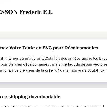
ESSON Frederic E.I.
mez Votre Texte en SVG pour Décalcomanies
nt m’aimer ou m’adorer lolCela fait des années que je les bassi
s pompiers en décalcomanies , mais me faut du dessin vectoriel
nt d’ arriver, je viens de la créer 😉 dans mon vrais boulot, car
 free shipping downloadable