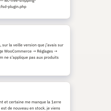
─ wc-free-shipping-
fsd-plugin.php
ur la veille version que j’avais sur
églage WooCommerce → Réglages →
 ne s’applique pas aux produits
nt et certaine me manque la 1erre
t est de nouveau en stock. je viens