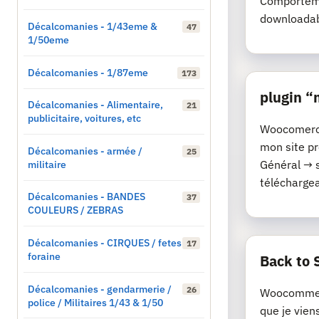
Comporteme
downloadab
Décalcomanies - 1/43eme &
47
1/50eme
Décalcomanies - 1/87eme
173
plugin 
Décalcomanies - Alimentaire,
21
publicitaire, voitures, etc
Woocomerce 
mon site p
Décalcomanies - armée /
25
militaire
Général → 
téléchargeab
Décalcomanies - BANDES
37
COULEURS / ZEBRAS
Décalcomanies - CIRQUES / fetes
17
foraine
Back to 
Décalcomanies - gendarmerie /
26
Woocommerc
police / Militaires 1/43 & 1/50
que je vien