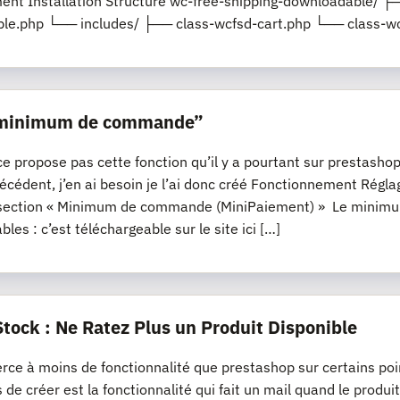
nt Installation Structure wc-free-shipping-downloadable/ ├─
le.php └── includes/ ├── class-wcfsd-cart.php └── class-wc
“minimum de commande”
propose pas cette fonction qu’il y a pourtant sur prestashop, s
récédent, j’en ai besoin je l’ai donc créé Fonctionnement R
section « Minimum de commande (MiniPaiement) » Le minimum
les : c’est téléchargeable sur le site ici […]
Stock : Ne Ratez Plus un Produit Disponible
e à moins de fonctionnalité que prestashop sur certains poi
s de créer est la fonctionnalité qui fait un mail quand le produi