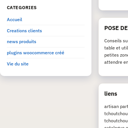
CATEGORIES
Accueil
POSE D
Creations clients
Conseils su
news produits
table et ut
plugins woocommerce créé
petites zon
attendre e
Vie du site
liens
artisan pa
tchoutchou.
tchoutchou.
catalogue e