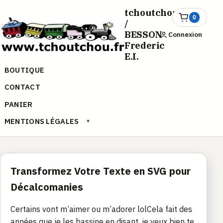
Aller
tchoutchou.fr
au
0
Ouvrir
/
le
contenu
BESSON
Connexion
panier
Frederic
E.I.
BOUTIQUE
CONTACT
PANIER
MENTIONS LÉGALES
▾
Transformez Votre Texte en SVG pour
Décalcomanies
Certains vont m’aimer ou m’adorer lolCela fait des
années que je les bassine en disant, je veux bien te