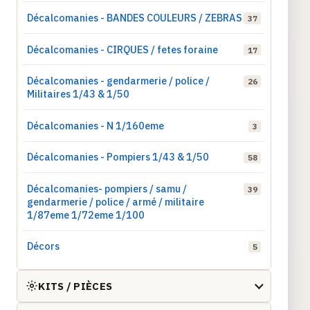
Décalcomanies - BANDES COULEURS / ZEBRAS
37
Décalcomanies - CIRQUES / fetes foraine
17
Décalcomanies - gendarmerie / police /
26
Militaires 1/43 & 1/50
Décalcomanies - N 1/160eme
3
Décalcomanies - Pompiers 1/43 & 1/50
58
Décalcomanies- pompiers / samu /
39
gendarmerie / police / armé / militaire
1/87eme 1/72eme 1/100
Décors
5
KITS / PIÈCES