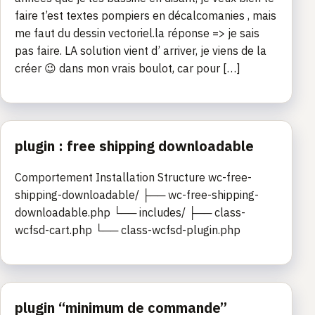
faire t’est textes pompiers en décalcomanies , mais
me faut du dessin vectoriel.la réponse => je sais
pas faire. LA solution vient d’ arriver, je viens de la
créer 😉 dans mon vrais boulot, car pour […]
plugin : free shipping downloadable
Comportement Installation Structure wc-free-
shipping-downloadable/ ├── wc-free-shipping-
downloadable.php └── includes/ ├── class-
wcfsd-cart.php └── class-wcfsd-plugin.php
plugin “minimum de commande”