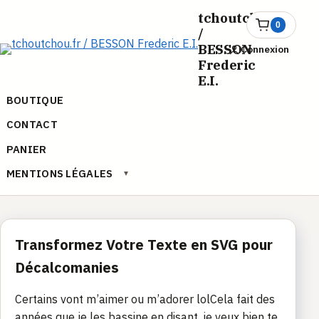
Aller
tchoutchou.fr
au
0
Ouvrir
/
le
contenu
BESSON
Connexion
panier
Frederic
E.I.
BOUTIQUE
CONTACT
PANIER
MENTIONS LÉGALES
▾
Transformez Votre Texte en SVG pour
Décalcomanies
Certains vont m’aimer ou m’adorer lolCela fait des
années que je les bassine en disant, je veux bien te