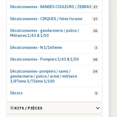
Décalcomanies - BANDES COULEURS / ZEBRAS
37
Décalcomanies - CIRQUES / fetes foraine
17
Décalcomanies - gendarmerie / police /
26
Militaires 1/43 & 1/50
Décalcomanies - N 1/160eme
3
Décalcomanies - Pompiers 1/43 & 1/50
58
Décalcomanies- pompiers / samu /
39
gendarmerie / police / armé / militaire
1/87eme 1/72eme 1/100
Décors
5
KITS / PIÈCES