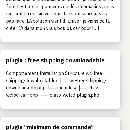
faire t’est textes pompiers en décalcomanies , mais
me faut du dessin vectoriel.la réponse => je sais
pas faire. LA solution vient d’ arriver, je viens de la
créer 😉 dans mon vrais boulot, car pour […]
plugin : free shipping downloadable
Comportement Installation Structure wc-free-
shipping-downloadable/ ├── wc-free-shipping-
downloadable.php └── includes/ ├── class-
wcfsd-cart.php └── class-wcfsd-plugin.php
plugin “minimum de commande”