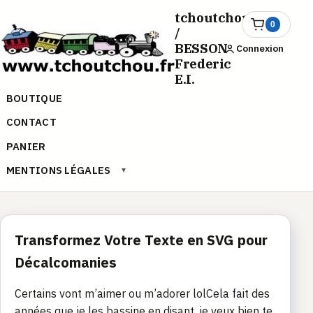
Aller
tchoutchou.fr
au
0
Ouvrir
/
le
contenu
BESSON
Connexion
panier
Frederic
E.I.
BOUTIQUE
CONTACT
PANIER
MENTIONS LÉGALES
▾
Transformez Votre Texte en SVG pour
Décalcomanies
Certains vont m’aimer ou m’adorer lolCela fait des
années que je les bassine en disant, je veux bien te