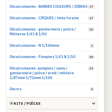
Décalcomanies - BANDES COULEURS / ZEBRAS
37
Décalcomanies - CIRQUES / fetes foraine
17
Décalcomanies - gendarmerie / police /
26
Militaires 1/43 & 1/50
Décalcomanies - N 1/160eme
3
Décalcomanies - Pompiers 1/43 & 1/50
58
Décalcomanies- pompiers / samu /
39
gendarmerie / police / armé / militaire
1/87eme 1/72eme 1/100
Décors
5
KITS / PIÈCES