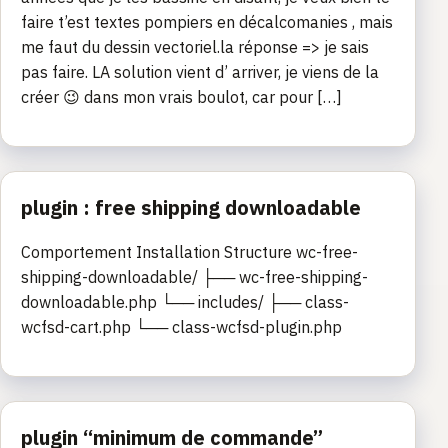
faire t’est textes pompiers en décalcomanies , mais
me faut du dessin vectoriel.la réponse => je sais
pas faire. LA solution vient d’ arriver, je viens de la
créer 😉 dans mon vrais boulot, car pour […]
plugin : free shipping downloadable
Comportement Installation Structure wc-free-
shipping-downloadable/ ├── wc-free-shipping-
downloadable.php └── includes/ ├── class-
wcfsd-cart.php └── class-wcfsd-plugin.php
plugin “minimum de commande”