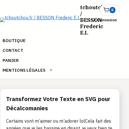
Aller
tchoutchou.fr
au
0
Ouvrir
/
le
contenu
BESSON
Connexion
panier
Frederic
E.I.
BOUTIQUE
CONTACT
PANIER
MENTIONS LÉGALES
▾
Transformez Votre Texte en SVG pour
Décalcomanies
Certains vont m’aimer ou m’adorer lolCela fait des
années que je les bassine en disant, je veux bien te