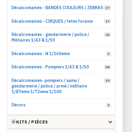
Décalcomanies - BANDES COULEURS / ZEBRAS
37
Décalcomanies - CIRQUES / fetes foraine
17
Décalcomanies - gendarmerie / police /
26
Militaires 1/43 & 1/50
Décalcomanies - N 1/160eme
3
Décalcomanies - Pompiers 1/43 & 1/50
58
Décalcomanies- pompiers / samu /
39
gendarmerie / police / armé / militaire
1/87eme 1/72eme 1/100
Décors
5
KITS / PIÈCES