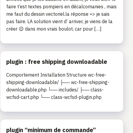
faire t’est textes pompiers en décalcomanies , mais
me faut du dessin vectoriel.la réponse => je sais
pas faire. LA solution vient d’ arriver, je viens de la
créer 😉 dans mon vrais boulot, car pour […]
plugin : free shipping downloadable
Comportement Installation Structure wc-free-
shipping-downloadable/ ├── wc-free-shipping-
downloadable.php └── includes/ ├── class-
wcfsd-cart.php └── class-wcfsd-plugin.php
plugin “minimum de commande”