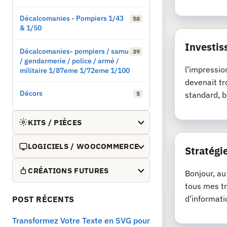
Décalcomanies - Pompiers 1/43
58
& 1/50
Investis
Décalcomanies- pompiers / samu
39
/ gendarmerie / police / armé /
l’impressio
militaire 1/87eme 1/72eme 1/100
devenait tr
Décors
standard, b
5
KITS / PIÈCES
LOGICIELS / WOOCOMMERCE
Stratégie
CRÉATIONS FUTURES
Bonjour, au
tous mes tr
d’informati
POST RÉCENTS
Transformez Votre Texte en SVG pour