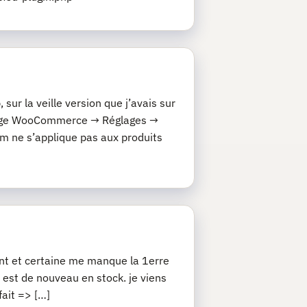
ur la veille version que j’avais sur
églage WooCommerce → Réglages →
 ne s’applique pas aux produits
nt et certaine me manque la 1erre
t est de nouveau en stock. je viens
fait => […]