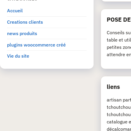
Accueil
POSE D
Creations clients
Conseils su
news produits
table et ut
plugins woocommerce créé
petites zon
attendre e
Vie du site
liens
artisan pa
tchoutchou.
tchoutchou.
catalogue e
décalcoman