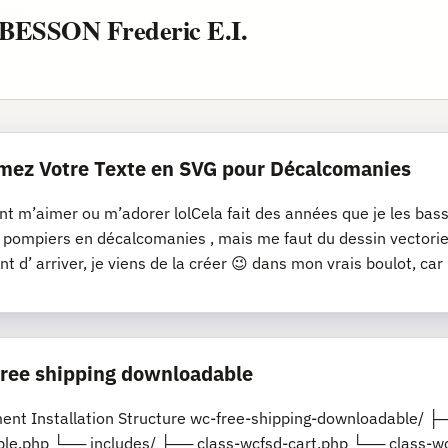
/ BESSON Frederic E.I.
mez Votre Texte en SVG pour Décalcomanies
nt m’aimer ou m’adorer lolCela fait des années que je les bassi
s pompiers en décalcomanies , mais me faut du dessin vectoriel
nt d’ arriver, je viens de la créer 😉 dans mon vrais boulot, car
 free shipping downloadable
nt Installation Structure wc-free-shipping-downloadable/ ├─
le.php └── includes/ ├── class-wcfsd-cart.php └── class-wc