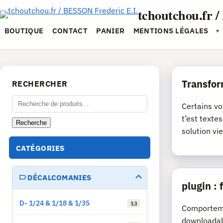
Aller
tchoutchou.fr 
au
contenu
BOUTIQUE
CONTACT
PANIER
MENTIONS LÉGALES
▾
Transfor
RECHERCHER
Recherche
Certains vo
pour :
t’est texte
Recherche
solution vie
CATÉGORIES
DÉCALCOMANIES
plugin :
D- 1/24 & 1/18 & 1/35
13
Comporteme
downloadab