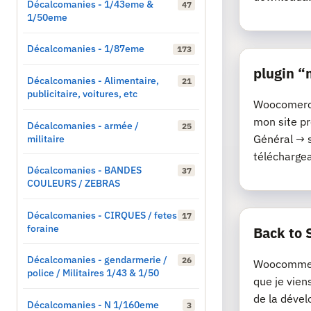
Décalcomanies - 1/43eme &
47
1/50eme
Décalcomanies - 1/87eme
173
plugin 
Décalcomanies - Alimentaire,
21
publicitaire, voitures, etc
Woocomerce 
mon site p
Décalcomanies - armée /
25
militaire
Général → 
téléchargeab
Décalcomanies - BANDES
37
COULEURS / ZEBRAS
Décalcomanies - CIRQUES / fetes
17
foraine
Back to 
Décalcomanies - gendarmerie /
26
Woocommerc
police / Militaires 1/43 & 1/50
que je vien
de la dével
Décalcomanies - N 1/160eme
3