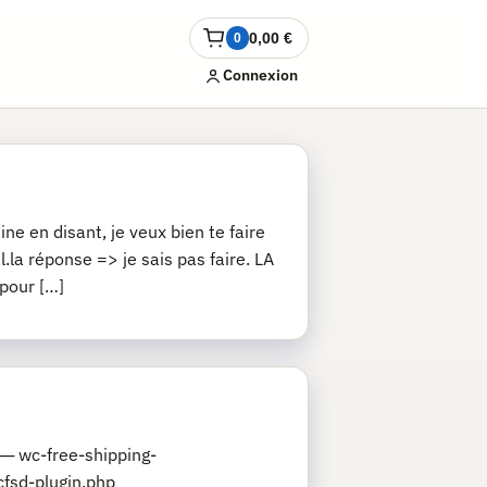
0,00
€
0
Ouvrir
le
Connexion
panier
ne en disant, je veux bien te faire
.la réponse => je sais pas faire. LA
 pour […]
─ wc-free-shipping-
fsd-plugin.php