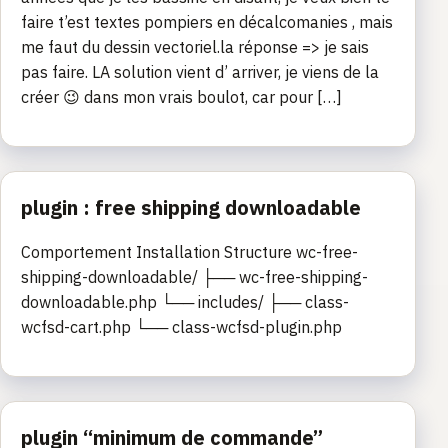
faire t’est textes pompiers en décalcomanies , mais
me faut du dessin vectoriel.la réponse => je sais
pas faire. LA solution vient d’ arriver, je viens de la
créer 😉 dans mon vrais boulot, car pour […]
plugin : free shipping downloadable
Comportement Installation Structure wc-free-
shipping-downloadable/ ├── wc-free-shipping-
downloadable.php └── includes/ ├── class-
wcfsd-cart.php └── class-wcfsd-plugin.php
plugin “minimum de commande”