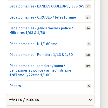
Décalcomanies - BANDES COULEURS / ZEBRAS
37
Décalcomanies - CIRQUES / fetes foraine
17
Décalcomanies - gendarmerie / police /
26
Militaires 1/43 & 1/50
Décalcomanies - N 1/160eme
3
Décalcomanies - Pompiers 1/43 & 1/50
58
Décalcomanies- pompiers / samu /
39
gendarmerie / police / armé / militaire
1/87eme 1/72eme 1/100
Décors
5
KITS / PIÈCES