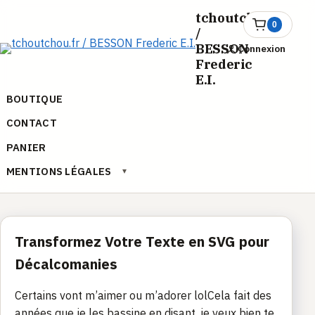
Aller
tchoutchou.fr
au
0
Ouvrir
/
le
contenu
BESSON
Connexion
panier
Frederic
E.I.
BOUTIQUE
CONTACT
PANIER
MENTIONS LÉGALES
▾
Transformez Votre Texte en SVG pour
Décalcomanies
Certains vont m’aimer ou m’adorer lolCela fait des
années que je les bassine en disant, je veux bien te