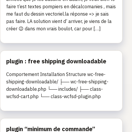
faire t’est textes pompiers en décalcomanies , mais
me faut du dessin vectoriel.la réponse => je sais
pas faire. LA solution vient d’ arriver, je viens de la
créer 😉 dans mon vrais boulot, car pour […]
plugin : free shipping downloadable
Comportement Installation Structure wc-free-
shipping-downloadable/ ├── wc-free-shipping-
downloadable.php └── includes/ ├── class-
wcfsd-cart.php └── class-wcfsd-plugin.php
plugin “minimum de commande”