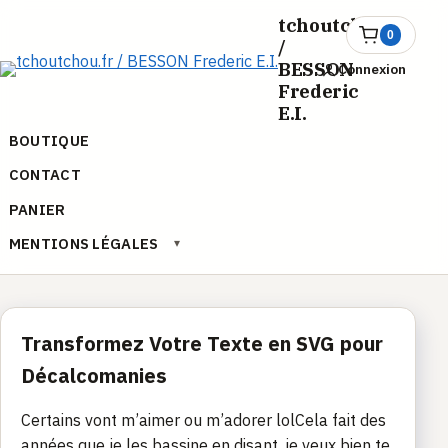
Aller
tchoutchou.fr
au
0
Ouvrir
/
le
contenu
BESSON
Connexion
panier
Frederic
E.I.
BOUTIQUE
CONTACT
PANIER
MENTIONS LÉGALES
▾
Transformez Votre Texte en SVG pour
Décalcomanies
Certains vont m’aimer ou m’adorer lolCela fait des
années que je les bassine en disant, je veux bien te