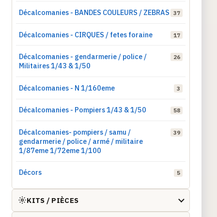
Décalcomanies - BANDES COULEURS / ZEBRAS
37
Décalcomanies - CIRQUES / fetes foraine
17
Décalcomanies - gendarmerie / police /
26
Militaires 1/43 & 1/50
Décalcomanies - N 1/160eme
3
Décalcomanies - Pompiers 1/43 & 1/50
58
Décalcomanies- pompiers / samu /
39
gendarmerie / police / armé / militaire
1/87eme 1/72eme 1/100
Décors
5
KITS / PIÈCES