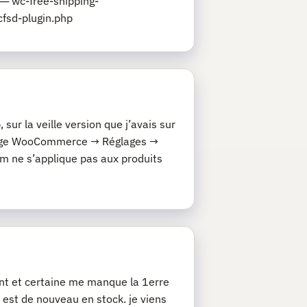
─ wc-free-shipping-
fsd-plugin.php
ur la veille version que j’avais sur
églage WooCommerce → Réglages →
 ne s’applique pas aux produits
nt et certaine me manque la 1erre
t est de nouveau en stock. je viens