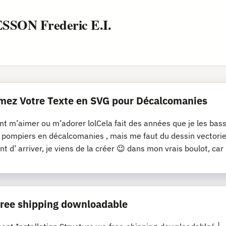
ESSON Frederic E.I.
mez Votre Texte en SVG pour Décalcomanies
nt m’aimer ou m’adorer lolCela fait des années que je les bassi
s pompiers en décalcomanies , mais me faut du dessin vectoriel
nt d’ arriver, je viens de la créer 😉 dans mon vrais boulot, car
 free shipping downloadable