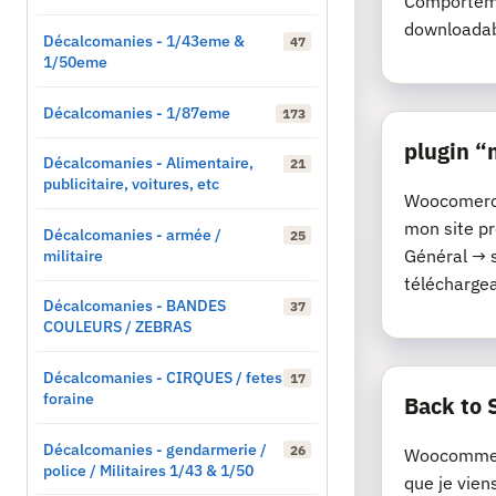
Comporteme
downloadab
Décalcomanies - 1/43eme &
47
1/50eme
Décalcomanies - 1/87eme
173
plugin 
Décalcomanies - Alimentaire,
21
publicitaire, voitures, etc
Woocomerce 
mon site p
Décalcomanies - armée /
25
militaire
Général → 
téléchargeab
Décalcomanies - BANDES
37
COULEURS / ZEBRAS
Décalcomanies - CIRQUES / fetes
17
foraine
Back to 
Décalcomanies - gendarmerie /
26
Woocommerc
police / Militaires 1/43 & 1/50
que je vien