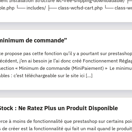
nt Installation Structure wc-free-shipping-downloadable/ ├─
le.php └── includes/ ├── class-wcfsd-cart.php └── class-wc
“minimum de commande”
propose pas cette fonction qu’il y a pourtant sur prestashop, s
récédent, j’en ai besoin je l’ai donc créé Fonctionnement R
section « Minimum de commande (MiniPaiement) » Le minimum
les : c’est téléchargeable sur le site ici […]
Stock : Ne Ratez Plus un Produit Disponible
e à moins de fonctionnalité que prestashop sur certains poi
s de créer est la fonctionnalité qui fait un mail quand le produi