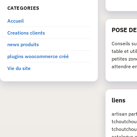
CATEGORIES
Accueil
POSE D
Creations clients
Conseils su
news produits
table et ut
plugins woocommerce créé
petites zon
attendre e
Vie du site
liens
artisan pa
tchoutchou.
tchoutchou.
catalogue e