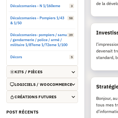
de la dével
Décalcomanies - N 1/160eme
3
Décalcomanies - Pompiers 1/43
58
& 1/50
Investis
Décalcomanies- pompiers / samu
39
/ gendarmerie / police / armé /
l’impressio
militaire 1/87eme 1/72eme 1/100
devenait tr
Décors
standard, b
5
KITS / PIÈCES
LOGICIELS / WOOCOMMERCE
Stratégie
CRÉATIONS FUTURES
Bonjour, au
tous mes tr
d’informati
POST RÉCENTS