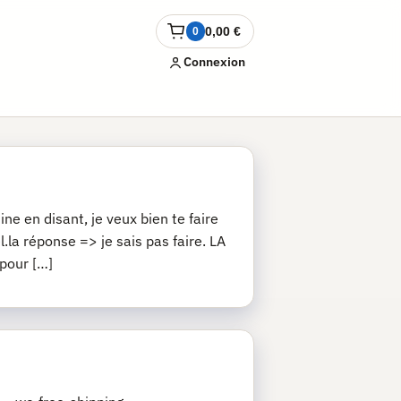
0,00
€
0
Ouvrir
le
Connexion
panier
ne en disant, je veux bien te faire
.la réponse => je sais pas faire. LA
 pour […]