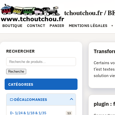
Aller
au
tchoutchou.fr / B
contenu
BOUTIQUE
CONTACT
PANIER
MENTIONS LÉGALES
▾
Transfor
RECHERCHER
Recherche
Certains vo
pour :
t’est texte
Recherche
solution vie
CATÉGORIES
DÉCALCOMANIES
plugin :
D- 1/24 & 1/18 & 1/35
13