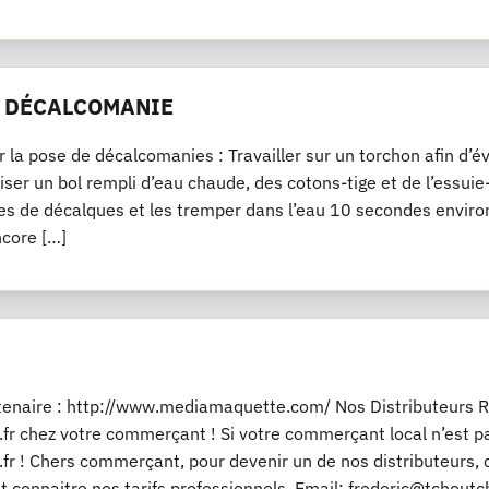
E DÉCALCOMANIE
r la pose de décalcomanies : Travailler sur un torchon afin d’év
iliser un bol rempli d’eau chaude, des cotons-tige et de l’essu
es de décalques et les tremper dans l’eau 10 secondes environ
ncore […]
rtenaire : http://www.mediamaquette.com/ Nos Distributeurs R
fr chez votre commerçant ! Si votre commerçant local n’est pas
fr ! Chers commerçant, pour devenir un de nos distributeurs, 
t connaitre nos tarifs professionnels. Email: frederic@tchout