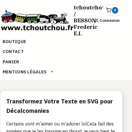
Aller
tchoutchou.fr
au
0
Ouvrir
/
le
contenu
BESSON
Connexion
panier
Frederic
E.I.
BOUTIQUE
CONTACT
PANIER
MENTIONS LÉGALES
▾
Transformez Votre Texte en SVG pour
Décalcomanies
Certains vont m’aimer ou m’adorer lolCela fait des
années que je les bassine en disant, je veux bien te