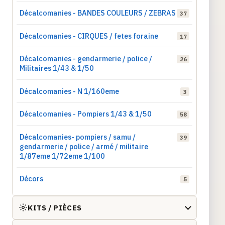
Décalcomanies - BANDES COULEURS / ZEBRAS
37
Décalcomanies - CIRQUES / fetes foraine
17
Décalcomanies - gendarmerie / police /
26
Militaires 1/43 & 1/50
Décalcomanies - N 1/160eme
3
Décalcomanies - Pompiers 1/43 & 1/50
58
Décalcomanies- pompiers / samu /
39
gendarmerie / police / armé / militaire
1/87eme 1/72eme 1/100
Décors
5
KITS / PIÈCES