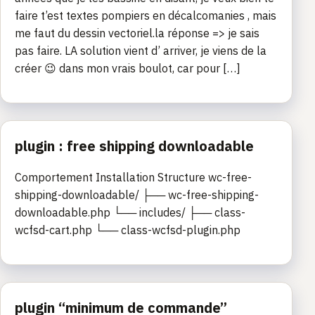
faire t’est textes pompiers en décalcomanies , mais
me faut du dessin vectoriel.la réponse => je sais
pas faire. LA solution vient d’ arriver, je viens de la
créer 😉 dans mon vrais boulot, car pour […]
plugin : free shipping downloadable
Comportement Installation Structure wc-free-
shipping-downloadable/ ├── wc-free-shipping-
downloadable.php └── includes/ ├── class-
wcfsd-cart.php └── class-wcfsd-plugin.php
plugin “minimum de commande”