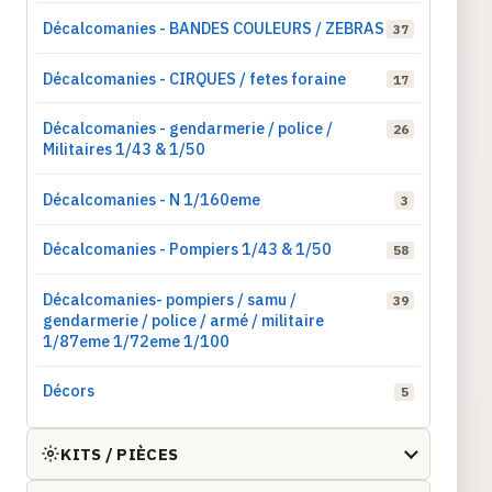
Décalcomanies - BANDES COULEURS / ZEBRAS
37
Décalcomanies - CIRQUES / fetes foraine
17
Décalcomanies - gendarmerie / police /
26
Militaires 1/43 & 1/50
Décalcomanies - N 1/160eme
3
Décalcomanies - Pompiers 1/43 & 1/50
58
Décalcomanies- pompiers / samu /
39
gendarmerie / police / armé / militaire
1/87eme 1/72eme 1/100
Décors
5
KITS / PIÈCES