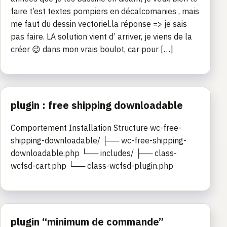
faire t’est textes pompiers en décalcomanies , mais
me faut du dessin vectoriel.la réponse => je sais
pas faire. LA solution vient d’ arriver, je viens de la
créer 😉 dans mon vrais boulot, car pour […]
plugin : free shipping downloadable
Comportement Installation Structure wc-free-
shipping-downloadable/ ├── wc-free-shipping-
downloadable.php └── includes/ ├── class-
wcfsd-cart.php └── class-wcfsd-plugin.php
plugin “minimum de commande”