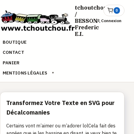
Aller
tchoutchou.fr
au
0
Ouvrir
/
le
contenu
BESSON
Connexion
panier
Frederic
E.I.
BOUTIQUE
CONTACT
PANIER
MENTIONS LÉGALES
▾
Transformez Votre Texte en SVG pour
Décalcomanies
Certains vont m’aimer ou m’adorer lolCela fait des
années que je les bassine en disant, je veux bien te