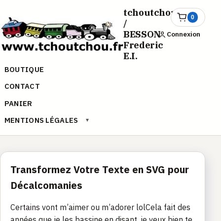
Aller
tchoutchou.fr
au
0
Ouvrir
/
le
contenu
BESSON
Connexion
panier
Frederic
E.I.
BOUTIQUE
CONTACT
PANIER
MENTIONS LÉGALES
▾
Transformez Votre Texte en SVG pour
Décalcomanies
Certains vont m’aimer ou m’adorer lolCela fait des
années que je les bassine en disant, je veux bien te