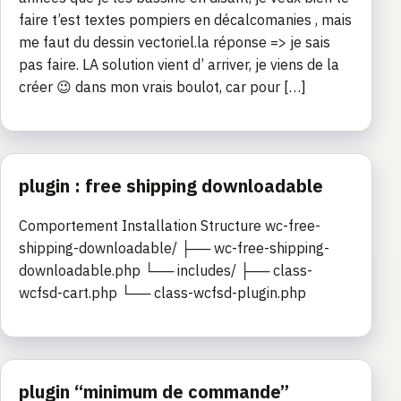
faire t’est textes pompiers en décalcomanies , mais
me faut du dessin vectoriel.la réponse => je sais
pas faire. LA solution vient d’ arriver, je viens de la
créer 😉 dans mon vrais boulot, car pour […]
plugin : free shipping downloadable
Comportement Installation Structure wc-free-
shipping-downloadable/ ├── wc-free-shipping-
downloadable.php └── includes/ ├── class-
wcfsd-cart.php └── class-wcfsd-plugin.php
plugin “minimum de commande”