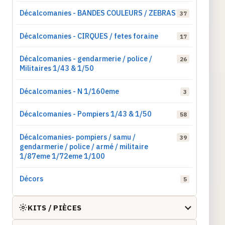
Décalcomanies - BANDES COULEURS / ZEBRAS
37
Décalcomanies - CIRQUES / fetes foraine
17
Décalcomanies - gendarmerie / police /
26
Militaires 1/43 & 1/50
Décalcomanies - N 1/160eme
3
Décalcomanies - Pompiers 1/43 & 1/50
58
Décalcomanies- pompiers / samu /
39
gendarmerie / police / armé / militaire
1/87eme 1/72eme 1/100
Décors
5
KITS / PIÈCES