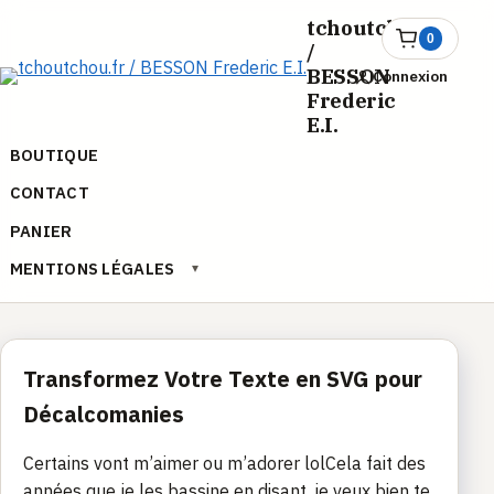
Aller
tchoutchou.fr
au
0
Ouvrir
/
le
contenu
BESSON
Connexion
panier
Frederic
E.I.
BOUTIQUE
CONTACT
PANIER
MENTIONS LÉGALES
▾
Transformez Votre Texte en SVG pour
Décalcomanies
Certains vont m’aimer ou m’adorer lolCela fait des
années que je les bassine en disant, je veux bien te