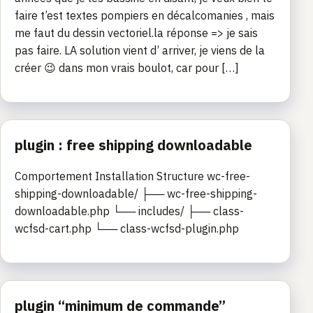
faire t’est textes pompiers en décalcomanies , mais
me faut du dessin vectoriel.la réponse => je sais
pas faire. LA solution vient d’ arriver, je viens de la
créer 😉 dans mon vrais boulot, car pour […]
plugin : free shipping downloadable
Comportement Installation Structure wc-free-
shipping-downloadable/ ├── wc-free-shipping-
downloadable.php └── includes/ ├── class-
wcfsd-cart.php └── class-wcfsd-plugin.php
plugin “minimum de commande”