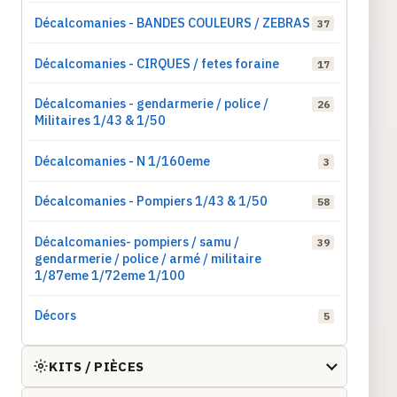
Décalcomanies - BANDES COULEURS / ZEBRAS
37
Décalcomanies - CIRQUES / fetes foraine
17
Décalcomanies - gendarmerie / police /
26
Militaires 1/43 & 1/50
Décalcomanies - N 1/160eme
3
Décalcomanies - Pompiers 1/43 & 1/50
58
Décalcomanies- pompiers / samu /
39
gendarmerie / police / armé / militaire
1/87eme 1/72eme 1/100
Décors
5
KITS / PIÈCES