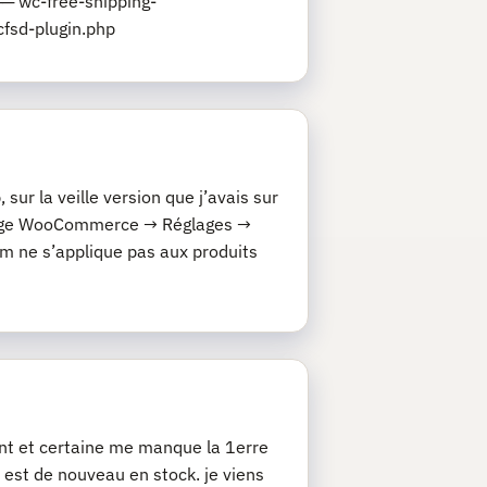
─ wc-free-shipping-
fsd-plugin.php
ur la veille version que j’avais sur
églage WooCommerce → Réglages →
 ne s’applique pas aux produits
nt et certaine me manque la 1erre
t est de nouveau en stock. je viens