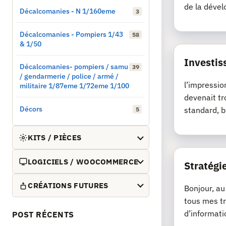
de la dével
Décalcomanies - N 1/160eme
3
Décalcomanies - Pompiers 1/43
58
& 1/50
Investis
Décalcomanies- pompiers / samu
39
/ gendarmerie / police / armé /
l’impressio
militaire 1/87eme 1/72eme 1/100
devenait tr
Décors
standard, b
5
KITS / PIÈCES
LOGICIELS / WOOCOMMERCE
Stratégie
CRÉATIONS FUTURES
Bonjour, au
tous mes tr
d’informati
POST RÉCENTS