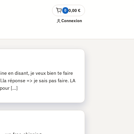
0,00
€
0
Ouvrir
le
Connexion
panier
ne en disant, je veux bien te faire
.la réponse => je sais pas faire. LA
 pour […]