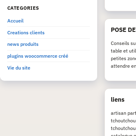
CATEGORIES
Accueil
POSE D
Creations clients
Conseils su
news produits
table et ut
plugins woocommerce créé
petites zon
attendre e
Vie du site
liens
artisan pa
tchoutchou.
tchoutchou.
catalogue e