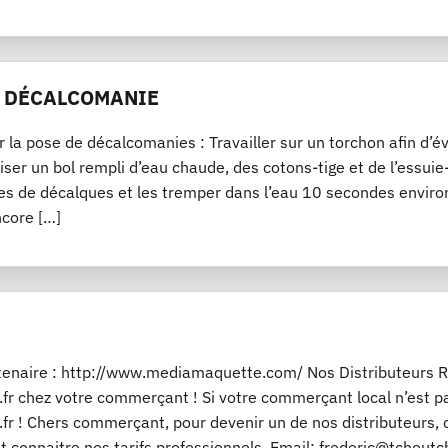
E DÉCALCOMANIE
r la pose de décalcomanies : Travailler sur un torchon afin d’év
iliser un bol rempli d’eau chaude, des cotons-tige et de l’essu
es de décalques et les tremper dans l’eau 10 secondes environ
ncore […]
rtenaire : http://www.mediamaquette.com/ Nos Distributeurs R
fr chez votre commerçant ! Si votre commerçant local n’est pas
fr ! Chers commerçant, pour devenir un de nos distributeurs, 
t connaitre nos tarifs professionnels. Email: frederic@tchout