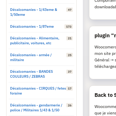
Comporteme
downloadab
Décalcomanies - 1/43eme &
47
1/50eme
Décalcomanies - 1/87eme
173
plugin 
Décalcomanies - Alimentaire,
21
publicitaire, voitures, etc
Woocomerce 
mon site p
Décalcomanies - armée /
25
militaire
Général → 
téléchargeab
Décalcomanies - BANDES
37
COULEURS / ZEBRAS
Décalcomanies - CIRQUES / fetes
17
foraine
Back to 
Décalcomanies - gendarmerie /
26
Woocommerc
police / Militaires 1/43 & 1/50
que je vien