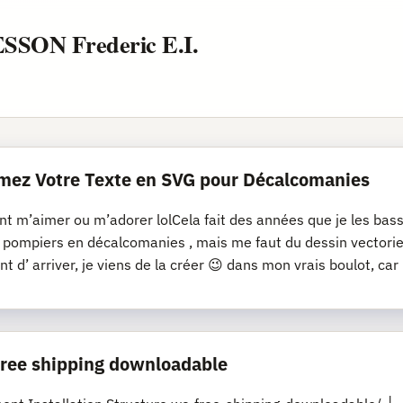
ESSON Frederic E.I.
mez Votre Texte en SVG pour Décalcomanies
nt m’aimer ou m’adorer lolCela fait des années que je les bassi
s pompiers en décalcomanies , mais me faut du dessin vectoriel
nt d’ arriver, je viens de la créer 😉 dans mon vrais boulot, car
 free shipping downloadable