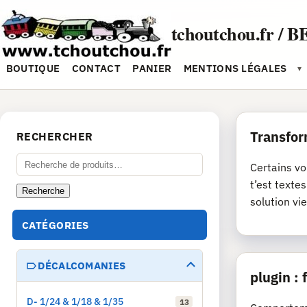
Aller
au
tchoutchou.fr / B
contenu
BOUTIQUE
CONTACT
PANIER
MENTIONS LÉGALES
▾
Transfor
RECHERCHER
Recherche
Certains vo
pour :
t’est texte
Recherche
solution vie
CATÉGORIES
DÉCALCOMANIES
plugin :
D- 1/24 & 1/18 & 1/35
13