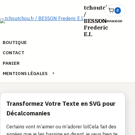
Aller
tchoutchou.fr
au
0
Ouvrir
/
le
contenu
BESSON
Connexion
panier
Frederic
E.I.
BOUTIQUE
CONTACT
PANIER
MENTIONS LÉGALES
▾
Transformez Votre Texte en SVG pour
Décalcomanies
Certains vont m’aimer ou m’adorer lolCela fait des
années que je les bassine en disant, je veux bien te