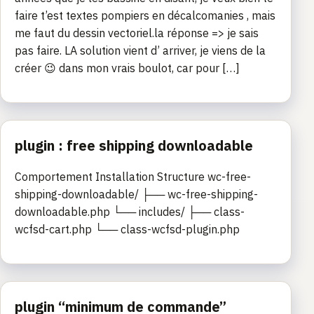
faire t’est textes pompiers en décalcomanies , mais
me faut du dessin vectoriel.la réponse => je sais
pas faire. LA solution vient d’ arriver, je viens de la
créer 😉 dans mon vrais boulot, car pour […]
plugin : free shipping downloadable
Comportement Installation Structure wc-free-
shipping-downloadable/ ├── wc-free-shipping-
downloadable.php └── includes/ ├── class-
wcfsd-cart.php └── class-wcfsd-plugin.php
plugin “minimum de commande”