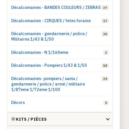
Décalcomanies - BANDES COULEURS / ZEBRAS
37
Décalcomanies - CIRQUES / fetes foraine
17
Décalcomanies - gendarmerie / police /
26
Militaires 1/43 & 1/50
Décalcomanies - N 1/160eme
3
Décalcomanies - Pompiers 1/43 & 1/50
58
Décalcomanies- pompiers / samu /
39
gendarmerie / police / armé / militaire
1/87eme 1/72eme 1/100
Décors
5
KITS / PIÈCES